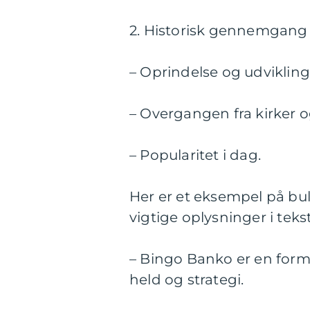
2. Historisk gennemgang
– Oprindelse og udvikling a
– Overgangen fra kirker o
– Popularitet i dag.
Her er et eksempel på bul
vigtige oplysninger i teks
– Bingo Banko er en form 
held og strategi.