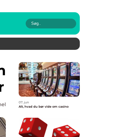
r
07. jun
nel
Alt, hvad du bør vide om casino