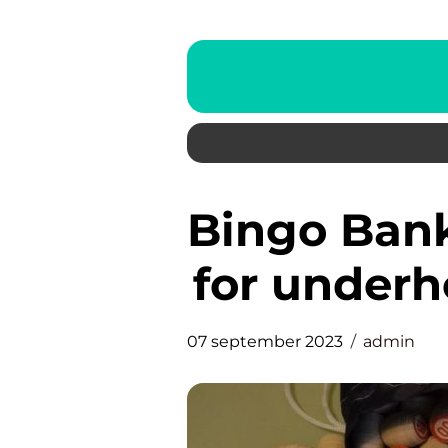
Bingo Banko: En populær form
for underh
07 september 2023
admin