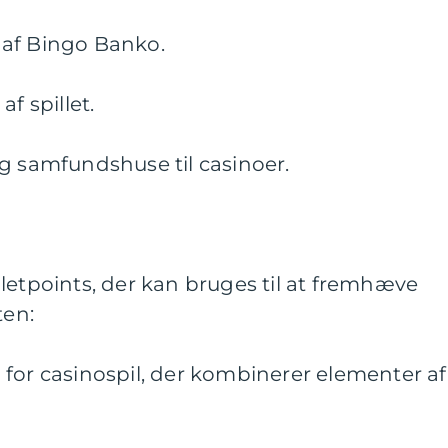
 af Bingo Banko.
f spillet.
g samfundshuse til casinoer.
letpoints, der kan bruges til at fremhæve
ten:
for casinospil, der kombinerer elementer af