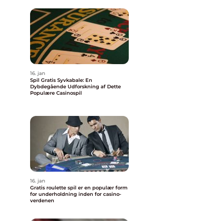
16. jan
Spil Gratis Syvkabale: En
Dybdegående Udforskning af Dette
Populære Casinospil
16. jan
Gratis roulette spil er en populær form
for underholdning inden for casino-
verdenen
s