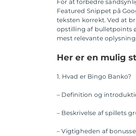
For at forbedre sandsynlig
Featured Snippet på Googl
teksten korrekt. Ved at br
opstilling af bulletpoints
mest relevante oplysning
Her er en mulig st
1. Hvad er Bingo Banko?
– Definition og introduktion
– Beskrivelse af spillets
– Vigtigheden af bonusse