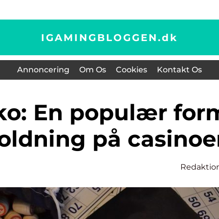
IGAMINGBLOGGEN.
dk
Annoncering
Om Os
Cookies
Kontakt Os
oldning på casinoe
Redaktio