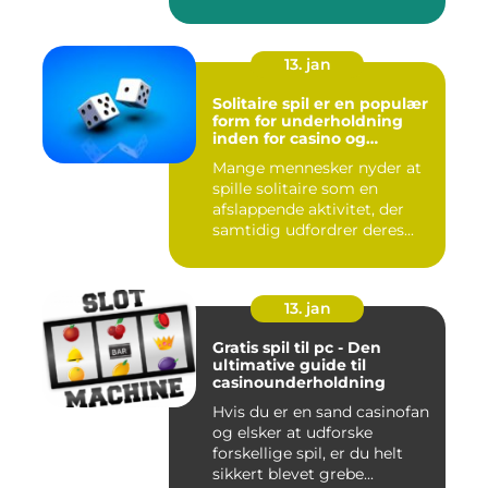
13. jan
Solitaire spil er en populær
form for underholdning
inden for casino og
spilbranchen
Mange mennesker nyder at
spille solitaire som en
afslappende aktivitet, der
samtidig udfordrer deres...
13. jan
Gratis spil til pc - Den
ultimative guide til
casinounderholdning
Hvis du er en sand casinofan
og elsker at udforske
forskellige spil, er du helt
sikkert blevet grebe...