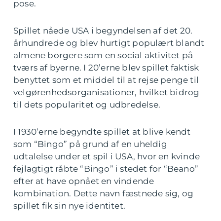
pose.
Spillet nåede USA i begyndelsen af det 20.
århundrede og blev hurtigt populært blandt
almene borgere som en social aktivitet på
tværs af byerne. I 20’erne blev spillet faktisk
benyttet som et middel til at rejse penge til
velgørenhedsorganisationer, hvilket bidrog
til dets popularitet og udbredelse.
I 1930’erne begyndte spillet at blive kendt
som “Bingo” på grund af en uheldig
udtalelse under et spil i USA, hvor en kvinde
fejlagtigt råbte “Bingo” i stedet for “Beano”
efter at have opnået en vindende
kombination. Dette navn fæstnede sig, og
spillet fik sin nye identitet.