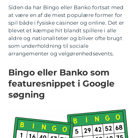
Siden da har Bingo eller Banko fortsat med
at være en af de mest populære former for
spil både i fysiske casinoer og online. Det er
blevet et kæmpe hit blandt spillere i alle
aldre og nationaliteter og bliver ofte brugt
som underholdning til sociale
arrangementer og velgørenhedsevents.
Bingo eller Banko som
featuresnippet i Google
søgning