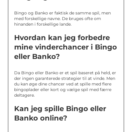
Bingo og Banko er faktisk de samme spil, men
med forskellige navne. De bruges ofte om
hinanden i forskellige lande.
Hvordan kan jeg forbedre
mine vinderchancer i Bingo
eller Banko?
Da Bingo eller Banko er et spil baseret på held, er
der ingen garanterede strategier til at vinde. Men
du kan øge dine chancer ved at spille med flere
bingoplader eller kort og vælge spil med færre
deltagere.
Kan jeg spille Bingo eller
Banko online?