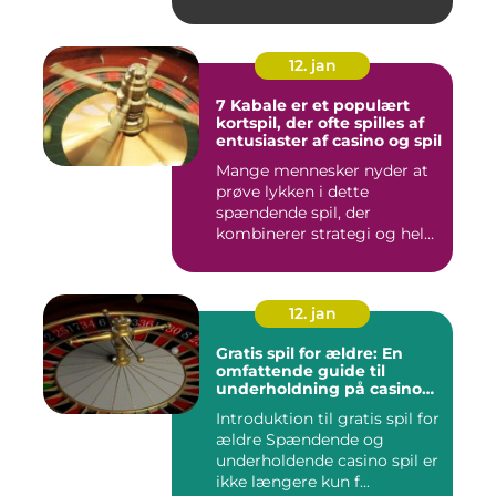
12. jan
7 Kabale er et populært
kortspil, der ofte spilles af
entusiaster af casino og spil
Mange mennesker nyder at
prøve lykken i dette
spændende spil, der
kombinerer strategi og held.
I den...
12. jan
Gratis spil for ældre: En
omfattende guide til
underholdning på casino
og spil
Introduktion til gratis spil for
ældre Spændende og
underholdende casino spil er
ikke længere kun f...