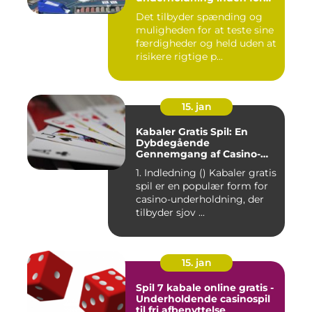
casino-verdenen
Det tilbyder spænding og
muligheden for at teste sine
færdigheder og held uden at
risikere rigtige p...
15. jan
Kabaler Gratis Spil: En
Dybdegående
Gennemgang af Casino-
Først Klassens
1. Indledning () Kabaler gratis
Underholdning
spil er en populær form for
casino-underholdning, der
tilbyder sjov ...
15. jan
Spil 7 kabale online gratis -
Underholdende casinospil
til fri afbenyttelse