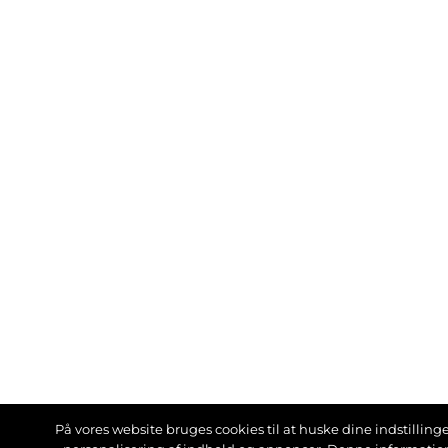
På vores website bruges cookies til at huske dine indstillinger