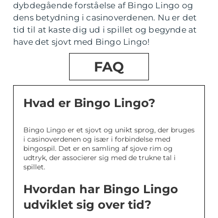
dybdegående forståelse af Bingo Lingo og
dens betydning i casinoverdenen. Nu er det
tid til at kaste dig ud i spillet og begynde at
have det sjovt med Bingo Lingo!
FAQ
Hvad er Bingo Lingo?
Bingo Lingo er et sjovt og unikt sprog, der bruges
i casinoverdenen og især i forbindelse med
bingospil. Det er en samling af sjove rim og
udtryk, der associerer sig med de trukne tal i
spillet.
Hvordan har Bingo Lingo
udviklet sig over tid?