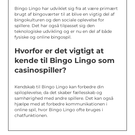
Bingo Lingo har udviklet sig fra at være primært
brugt af bingoværter til at blive en vigtig del af
bingokulturen og den sociale oplevelse for
spillere. Det har også tilpasset sig den
teknologiske udvikling og er nu en del af både
fysiske og online bingospil.
Hvorfor er det vigtigt at
kende til Bingo Lingo som
casinospiller?
Kendskab til Bingo Lingo kan forbedre din
spiloplevelse, da det skaber fællesskab og
samhørighed med andre spillere. Det kan også
hjælpe med at forbedre kommunikationen i
online spil, hvor Bingo Lingo ofte bruges i
chatfunktionen.