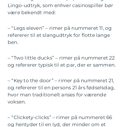
Lingo-udtryk, som enhver casinospiller bør
være bekendt med:
– “Legs eleven” – rimer på nummeret 11, og
refererer til et slangudtryk for flotte lange
ben.
– “Two little ducks” – rimer på nummeret 22
og refererer typisk til et par, der er sammen.
– “Key to the door” – rimer på nummeret 21,
og refererer til en persons 21 års fødselsdag,
hvor man traditionelt anses for værende
voksen.
– “Clickety-clicks” – rimer på nummeret 66
og hentyder til en lyd, der minder om et