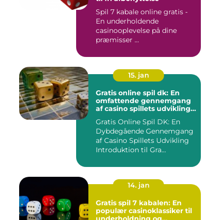
Spil 7 kabale online gratis -
En underholdende
casinooplevelse på dine
præmisser ...
15. jan
Gratis online spil dk: En
omfattende gennemgang
af casino spillets udvikling
og vigtige oplysninger
Gratis Online Spil DK: En
Dybdegående Gennemgang
af Casino Spillets Udvikling
Introduktion til Gra...
14. jan
Gratis spil 7 kabalen: En
populær casinoklassiker til
underholdning og