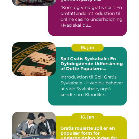
casinoentusiaster
"Kom og vind gratis spil": En
omfattende introduktion til
online casino underholdning
Hvad skal du...
16. jan
Spil Gratis Syvkabale: En
Dybdegående Udforskning
af Dette Populære
Casinospil
Introduktion til Spil Gratis
Syvkabale - Hvad du behøver
at vide Syvkabale, også
kendt som Klondike...
16. jan
Gratis roulette spil er en
populær form for
underholdning inden for