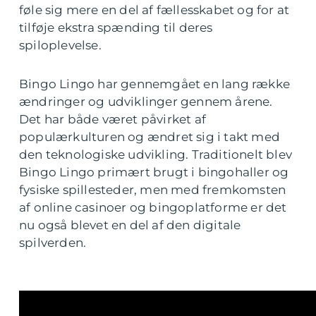
føle sig mere en del af fællesskabet og for at
tilføje ekstra spænding til deres
spiloplevelse.
Bingo Lingo har gennemgået en lang række
ændringer og udviklinger gennem årene.
Det har både været påvirket af
populærkulturen og ændret sig i takt med
den teknologiske udvikling. Traditionelt blev
Bingo Lingo primært brugt i bingohaller og
fysiske spillesteder, men med fremkomsten
af online casinoer og bingoplatforme er det
nu også blevet en del af den digitale
spilverden.