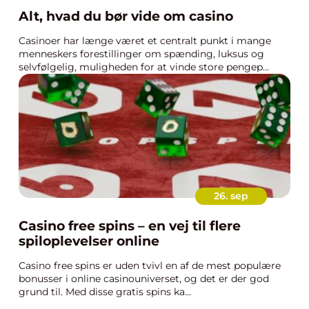
Alt, hvad du bør vide om casino
Casinoer har længe været et centralt punkt i mange
menneskers forestillinger om spænding, luksus og
selvfølgelig, muligheden for at vinde store pengep...
26. sep
Casino free spins – en vej til flere
spiloplevelser online
Casino free spins er uden tvivl en af de mest populære
bonusser i online casinouniverset, og det er der god
grund til. Med disse gratis spins ka...