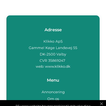
Adresse
web:
www.klikko.dk
Menu
Annoncering
Om os
Cookies