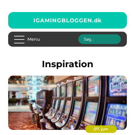
IGAMINGBLOGGEN.
dk
Menu
inspiration
07. jun