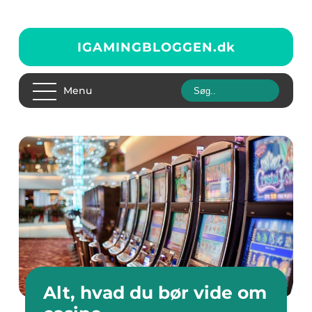
IGAMINGBLOGGEN.
dk
Menu
Alt, hvad du bør vide om