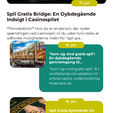
17. jan
Spil Gratis Bridge: En Dybdegående
Indsigt i Casinospilet
**Introduktion** Hvis du er en person, der nyder
spændingen ved casinospil, vil du uden tvivl elske at
udforske mulighederne inden for “spil gra...
16. jan
"Kom og vind gratis spil":
En dybdegående
gennemgang til
casinoentusiaster
"Kom og vind gratis spil": En
omfattende introduktion til
online casino underholdning
Hvad skal du...
16. jan
Spil Gratis Syvkabale: En