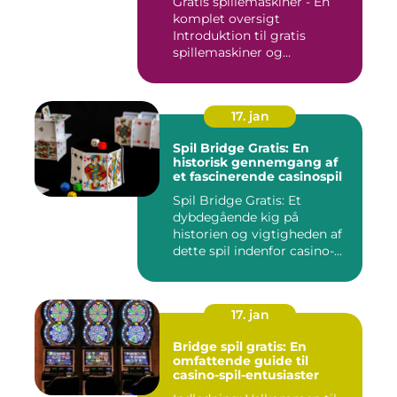
Gratis spillemaskiner - En
komplet oversigt
Introduktion til gratis
spillemaskiner og
vigtigheden ...
17. jan
Spil Bridge Gratis: En
historisk gennemgang af
et fascinerende casinospil
Spil Bridge Gratis: Et
dybdegående kig på
historien og vigtigheden af
dette spil indenfor casino-
ver...
17. jan
Bridge spil gratis: En
omfattende guide til
casino-spil-entusiaster