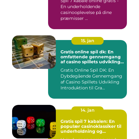
Spil 7 kabale online gratis -
En underholdende
casinooplevelse på dine
præmisser ...
15. jan
Gratis online spil dk: En
omfattende gennemgang
af casino spillets udvikling
og vigtige oplysninger
Gratis Online Spil DK: En
Dybdegående Gennemgang
af Casino Spillets Udvikling
Introduktion til Gra...
14. jan
Gratis spil 7 kabalen: En
populær casinoklassiker til
underholdning og
hjernefitness