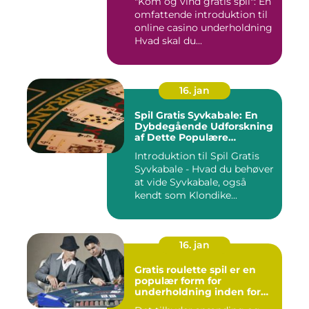
"Kom og vind gratis spil": En
omfattende introduktion til
online casino underholdning
Hvad skal du...
16. jan
Spil Gratis Syvkabale: En
Dybdegående Udforskning
af Dette Populære
Casinospil
Introduktion til Spil Gratis
Syvkabale - Hvad du behøver
at vide Syvkabale, også
kendt som Klondike...
16. jan
Gratis roulette spil er en
populær form for
underholdning inden for
casino-verdenen