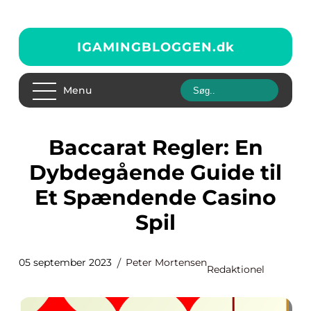
IGAMINGBLOGGEN.
dk
Menu
Baccarat Regler: En
Dybdegående Guide til
Et Spændende Casino
Spil
05 september 2023
Peter Mortensen
Redaktionel