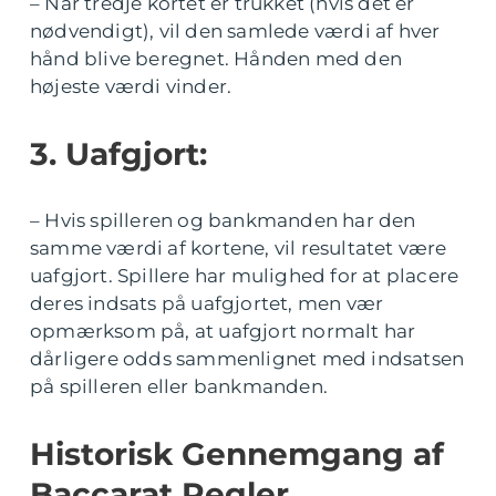
– Når tredje kortet er trukket (hvis det er
nødvendigt), vil den samlede værdi af hver
hånd blive beregnet. Hånden med den
højeste værdi vinder.
3. Uafgjort:
– Hvis spilleren og bankmanden har den
samme værdi af kortene, vil resultatet være
uafgjort. Spillere har mulighed for at placere
deres indsats på uafgjortet, men vær
opmærksom på, at uafgjort normalt har
dårligere odds sammenlignet med indsatsen
på spilleren eller bankmanden.
Historisk Gennemgang af
Baccarat Regler