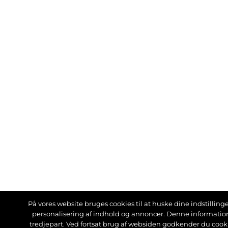
På vores website bruges cookies til at huske dine indstillinger
personalisering af indhold og annoncer. Denne informati
tredjepart. Ved fortsat brug af websiden godkender du cook