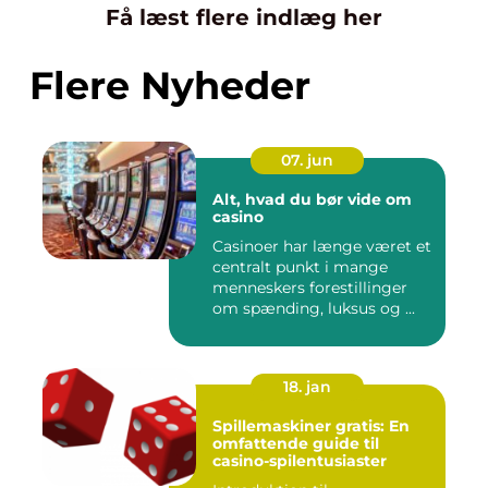
Få læst flere indlæg her
Flere Nyheder
07. jun
Alt, hvad du bør vide om
casino
Casinoer har længe været et
centralt punkt i mange
menneskers forestillinger
om spænding, luksus og ...
18. jan
Spillemaskiner gratis: En
omfattende guide til
casino-spilentusiaster