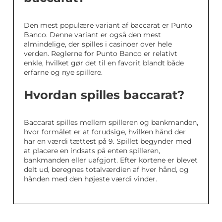
Den mest populære variant af baccarat er Punto
Banco. Denne variant er også den mest
almindelige, der spilles i casinoer over hele
verden. Reglerne for Punto Banco er relativt
enkle, hvilket gør det til en favorit blandt både
erfarne og nye spillere.
Hvordan spilles baccarat?
Baccarat spilles mellem spilleren og bankmanden,
hvor formålet er at forudsige, hvilken hånd der
har en værdi tættest på 9. Spillet begynder med
at placere en indsats på enten spilleren,
bankmanden eller uafgjort. Efter kortene er blevet
delt ud, beregnes totalværdien af hver hånd, og
hånden med den højeste værdi vinder.