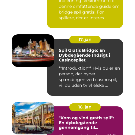
Indledning: Velkommen til
denne omfattende guide om
bridge spil gratis! For
spillere, der er interes...
17. jan
Spil Gratis Bridge: En
Dybdegående Indsigt i
Casinospilet
**Introduktion** Hvis du er en
person, der nyder
spændingen ved casinospil,
vil du uden tvivl elske ...
16. jan
"Kom og vind gratis spil":
En dybdegående
gennemgang til
casinoentusiaster