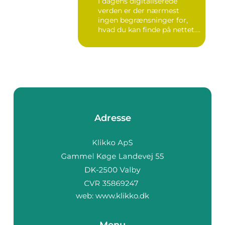
I dagens digitaliserede
verden er der nærmest
ingen begrænsninger for,
hvad du kan finde på nettet.
...
Adresse
web:
www.klikko.dk
Menu