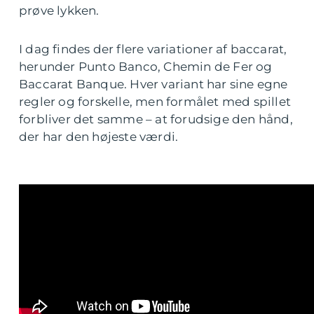
prøve lykken.
I dag findes der flere variationer af baccarat,
herunder Punto Banco, Chemin de Fer og
Baccarat Banque. Hver variant har sine egne
regler og forskelle, men formålet med spillet
forbliver det samme – at forudsige den hånd,
der har den højeste værdi.