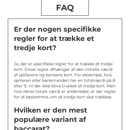
FAQ
Er der nogen specifikke
regler for at trække et
tredje kort?
Ja, der er specifikke regler for at trække et tredje
kort. Disse regler afhænger af den initielle værdi
af spillerens og bankens kort. For eksempel, hvis
spilleren eller bankmanden har en totalværdi på 8
eller 9, vil der ikke blive trukket et tredje kort. Men
hvis deres totale værdi er anderledes, er der regler
for at bestemme, om et tredje kort skal trækkes.
Hvilken er den mest
populære variant af
baccarat?