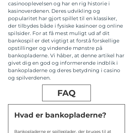
casinooplevelsen og har en rig historie i
kasinoverdenen. Deres udvikling og
popularitet har gjort spillet til en klassiker,
der tilbydes både i fysiske kasinoer og online
spilsider. For at få mest muligt ud af dit
bankospil er det vigtigt at forstå forskellige
opstillinger og vindende mønstre på
bankopladerne. Vi håber, at denne artikel har
givet dig en god og informerende indblik i
bankopladerne og deres betydning i casino
og spilverdenen.
FAQ
Hvad er bankopladerne?
Bankopladerne er spilleplader, der bruges til at