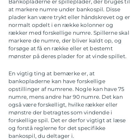
Bankopladerne er spilleplader, der bruges til
at markere numre under bankospil. Disse
plader kan være trykt eller håndskrevet og er
normalt opdelt i en række kolonner og
rækker med forskellige numre. Spillerne skal
markere de numre, der bliver kaldt op, og
forsøge at få en række eller et bestemt
mønster på deres plader for at vinde spillet.
En vigtig ting at bemærke er, at
bankopladerne kan have forskellige
opstillinger af numrene. Nogle kan have 75
numre, mens andre har 90 numre. Det kan
også være forskelligt, hvilke rækker eller
mønstre der betragtes som vindende i
forskellige spil. Det er derfor vigtigt at læse
og forstå reglerne for det specifikke
bankospil, du deltager i.