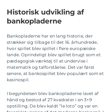
Historisk udvikling af
bankopladerne
Bankopladerne har en lang historie, der
strækker sig tilbage til det 16. århundrede,
hvor spillet blev spillet i flere europæiske
lande. Oprindeligt blev spillet brugt som et
pædagogisk værktøj til at undervise i
matematik og talforståelse. Det var først
senere, at bankospillet blev populært som et
kasinospil.
I begyndelsen blev bankopladerne lavet af
hånd og bestod af 27 kvadrater i en 3×9
opstilling. De blev kaldt “le loto” og var en