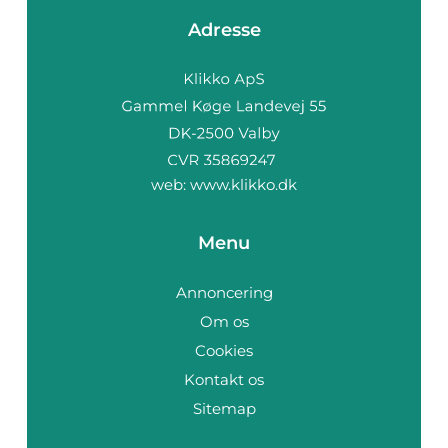
Adresse
web:
www.klikko.dk
Menu
Annoncering
Om os
Cookies
Kontakt os
Sitemap