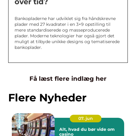
over tid?
Bankopladerne har udviklet sig fra håndskrevne
plader med 27 kvadrater i en 3×9 opstilling til
mere standardiserede og masseproducerede
plader. Moderne teknologier har også gjort det
muligt at tilbyde unikke designs og tematiserede
bankoplader.
Få læst flere indlæg her
Flere Nyheder
07. jun
Alt, hvad du bør vide om
casino