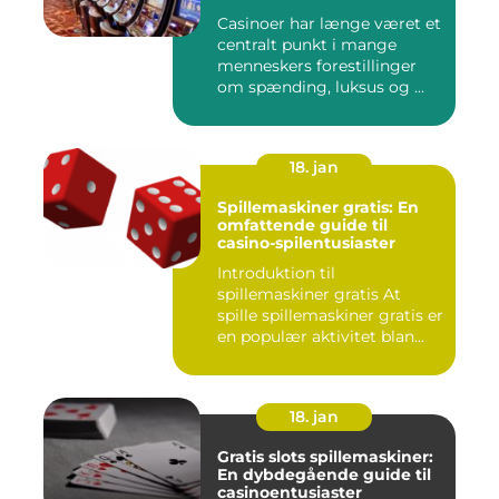
Casinoer har længe været et
centralt punkt i mange
menneskers forestillinger
om spænding, luksus og ...
18. jan
Spillemaskiner gratis: En
omfattende guide til
casino-spilentusiaster
Introduktion til
spillemaskiner gratis At
spille spillemaskiner gratis er
en populær aktivitet blan...
18. jan
Gratis slots spillemaskiner:
En dybdegående guide til
casinoentusiaster