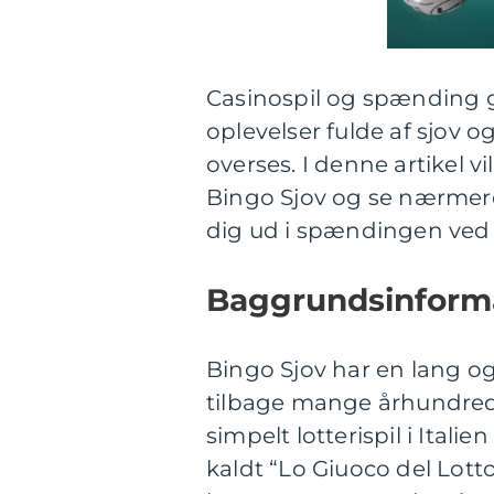
Casinospil og spænding gå
oplevelser fulde af sjov o
overses. I denne artikel vi
Bingo Sjov og se nærmere 
dig ud i spændingen ved 
Baggrundsinforma
Bingo Sjov har en lang og
tilbage mange århundred
simpelt lotterispil i Itali
kaldt “Lo Giuoco del Lotto 