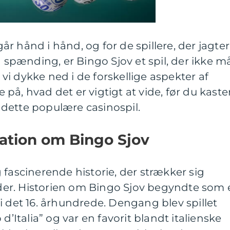
r hånd i hånd, og for de spillere, der jagter
g spænding, er Bingo Sjov et spil, der ikke m
l vi dykke ned i de forskellige aspekter af
på, hvad det er vigtigt at vide, før du kaste
dette populære casinospil.
tion om Bingo Sjov
 fascinerende historie, der strækker sig
er. Historien om Bingo Sjov begyndte som 
en i det 16. århundrede. Dengang blev spillet
d’Italia” og var en favorit blandt italienske