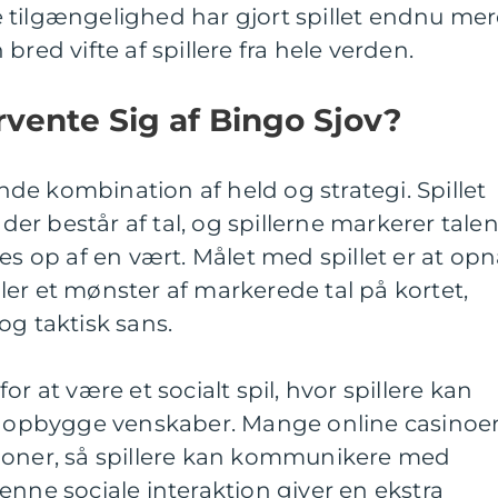
 tilgængelighed har gjort spillet endnu me
bred vifte af spillere fra hele verden.
vente Sig af Bingo Sjov?
e kombination af held og strategi. Spillet
 der består af tal, og spillerne markerer tale
es op af en vært. Målet med spillet er at op
er et mønster af markerede tal på kortet,
og taktisk sans.
r at være et socialt spil, hvor spillere kan
opbygge venskaber. Mange online casinoe
ioner, så spillere kan kommunikere med
enne sociale interaktion giver en ekstra