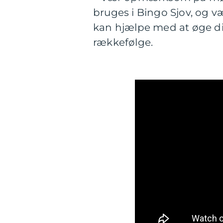
bruges i Bingo Sjov, og væ
kan hjælpe med at øge di
rækkefølge.