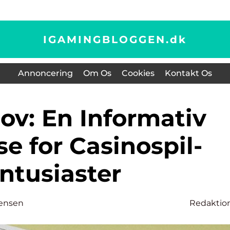
IGAMINGBLOGGEN.
dk
Annoncering
Om Os
Cookies
Kontakt Os
e for Casinospil-
ntusiaster
tensen
Redaktio