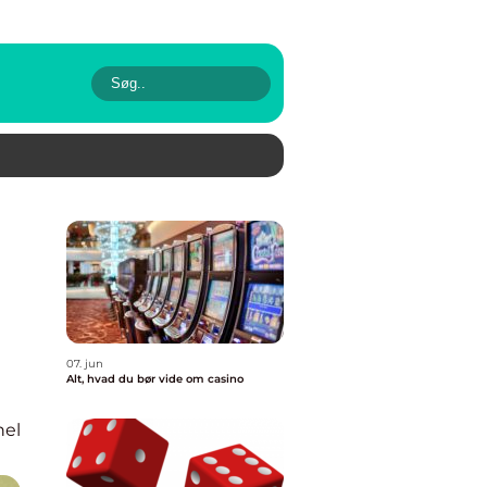
07. jun
Alt, hvad du bør vide om casino
nel