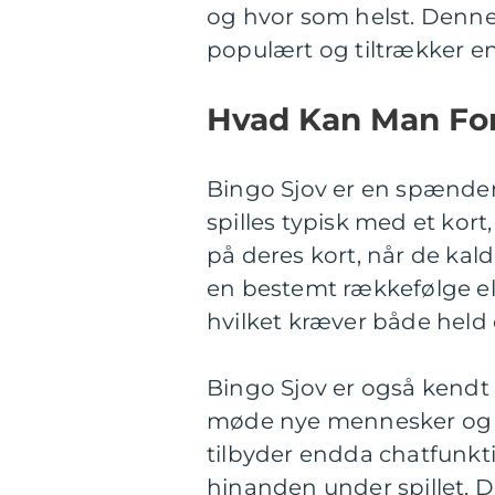
og hvor som helst. Denne
populært og tiltrækker en 
Hvad Kan Man For
Bingo Sjov er en spændend
spilles typisk med et kort,
på deres kort, når de kald
en bestemt rækkefølge ell
hvilket kræver både held 
Bingo Sjov er også kendt fo
møde nye mennesker og 
tilbyder endda chatfunkt
hinanden under spillet. D