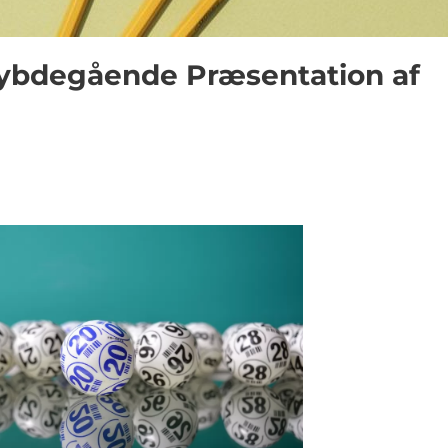
Dybdegående Præsentation af