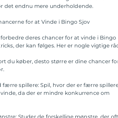
 gør det endnu mere underholdende.
Chancerne for at Vinde i Bingo Sjov
t forbedre deres chancer for at vinde i Bingo
tricks, der kan følges. Her er nogle vigtige rå
kort du køber, desto større er dine chancer fo
r.
ærre spillere: Spil, hvor der er færre spillere
 vinde, da der er mindre konkurrence om
re: Studer de forskellige mønstre, der of