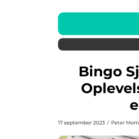
Bingo Sjov: En Informativ
Oplevels
e
17 september 2023
Peter Mor