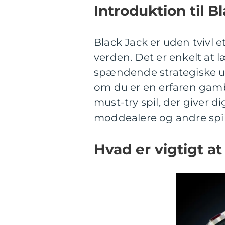
Introduktion til B
Black Jack er uden tvivl e
verden. Det er enkelt at 
spændende strategiske udf
om du er en erfaren gamble
must-try spil, der giver d
moddealere og andre spil
Hvad er vigtigt a