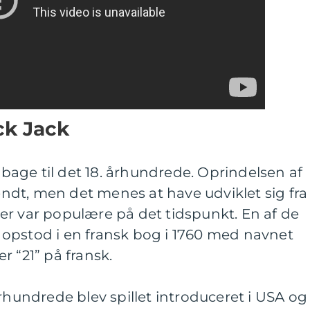
ck Jack
ilbage til det 18. århundrede. Oprindelsen af
kendt, men det menes at have udviklet sig fra
, der var populære på det tidspunkt. En af de
et opstod i en fransk bog i 1760 med navnet
r “21” på fransk.
århundrede blev spillet introduceret i USA og