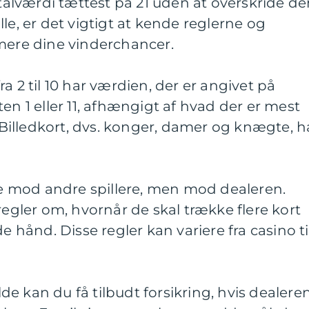
lværdi tættest på 21 uden at overskride de
le, er det vigtigt at kende reglerne og
imere dine vinderchancer.
a 2 til 10 har værdien, der er angivet på
en 1 eller 11, afhængigt af hvad der er mest
. Billedkort, dvs. konger, damer og knægte, h
kke mod andre spillere, men mod dealeren.
regler om, hvornår de skal trække flere kort
e hånd. Disse regler kan variere fra casino ti
ælde kan du få tilbudt forsikring, hvis dealere