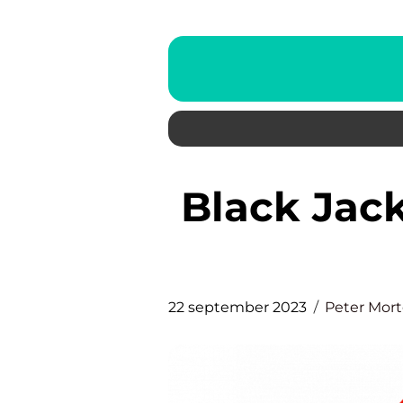
Black Jack: Spillets essens og
22 september 2023
Peter Mor