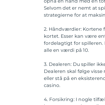
opnå en hånd med en tota
Selvom det er nemt at spil
strategierne for at maks
2. Håndværdier: Kortene fr
kortet. Esser kan være ent
fordelagtigt for spilleren
alle en værdi på 10.
3. Dealeren: Du spiller i
Dealeren skal følge visse 
eller stå på en eksisterend
casino.
4. Forsikring: I nogle tilf