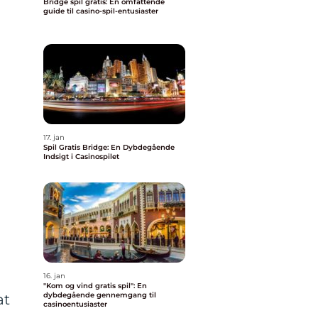
Bridge spil gratis: En omfattende
guide til casino-spil-entusiaster
17. jan
Spil Gratis Bridge: En Dybdegående
Indsigt i Casinospilet
16. jan
"Kom og vind gratis spil": En
dybdegående gennemgang til
at
casinoentusiaster