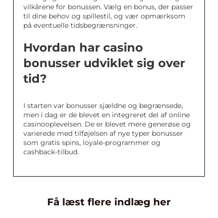
vilkårene for bonussen. Vælg en bonus, der passer
til dine behov og spillestil, og vær opmærksom
på eventuelle tidsbegrænsninger.
Hvordan har casino
bonusser udviklet sig over
tid?
I starten var bonusser sjældne og begrænsede,
men i dag er de blevet en integreret del af online
casinooplevelsen. De er blevet mere generøse og
varierede med tilføjelsen af nye typer bonusser
som gratis spins, loyale-programmer og
cashback-tilbud.
Få læst flere indlæg her