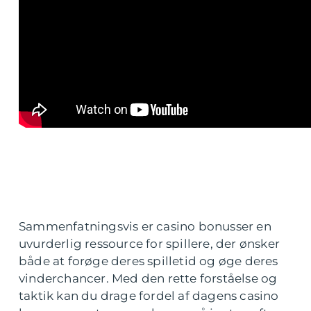
Sammenfatningsvis er casino bonusser en
uvurderlig ressource for spillere, der ønsker
både at forøge deres spilletid og øge deres
vinderchancer. Med den rette forståelse og
taktik kan du drage fordel af dagens casino