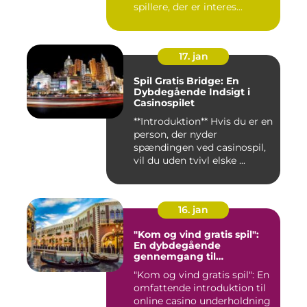
spillere, der er interes...
17. jan
Spil Gratis Bridge: En
Dybdegående Indsigt i
Casinospilet
**Introduktion** Hvis du er en
person, der nyder
spændingen ved casinospil,
vil du uden tvivl elske ...
16. jan
"Kom og vind gratis spil":
En dybdegående
gennemgang til
casinoentusiaster
"Kom og vind gratis spil": En
omfattende introduktion til
online casino underholdning