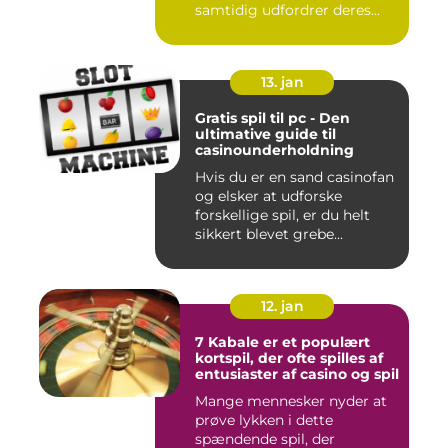
samtidig udfordrer deres...
13. jan
Gratis spil til pc - Den
ultimative guide til
casinounderholdning
Hvis du er en sand casinofan
og elsker at udforske
forskellige spil, er du helt
sikkert blevet grebe...
12. jan
7 Kabale er et populært
kortspil, der ofte spilles af
entusiaster af casino og spil
Mange mennesker nyder at
prøve lykken i dette
spændende spil, der