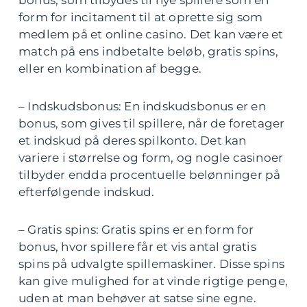
form for incitament til at oprette sig som
medlem på et online casino. Det kan være et
match på ens indbetalte beløb, gratis spins,
eller en kombination af begge.
– Indskudsbonus: En indskudsbonus er en
bonus, som gives til spillere, når de foretager
et indskud på deres spilkonto. Det kan
variere i størrelse og form, og nogle casinoer
tilbyder endda procentuelle belønninger på
efterfølgende indskud.
– Gratis spins: Gratis spins er en form for
bonus, hvor spillere får et vis antal gratis
spins på udvalgte spillemaskiner. Disse spins
kan give mulighed for at vinde rigtige penge,
uden at man behøver at satse sine egne.