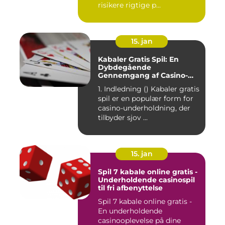
risikere rigtige p...
15. jan
Kabaler Gratis Spil: En
Dybdegående
Gennemgang af Casino-
Først Klassens
1. Indledning () Kabaler gratis
Underholdning
spil er en populær form for
casino-underholdning, der
tilbyder sjov ...
15. jan
Spil 7 kabale online gratis -
Underholdende casinospil
til fri afbenyttelse
Spil 7 kabale online gratis -
En underholdende
casinooplevelse på dine