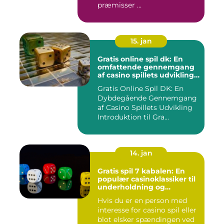
præmisser ...
15. jan
Gratis online spil dk: En
omfattende gennemgang
af casino spillets udvikling
og vigtige oplysninger
Gratis Online Spil DK: En
Dybdegående Gennemgang
af Casino Spillets Udvikling
Introduktion til Gra...
14. jan
Gratis spil 7 kabalen: En
populær casinoklassiker til
underholdning og
hjernefitness
Hvis du er en person med
interesse for casino spil eller
blot elsker spændingen ved