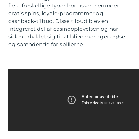
flere forskellige typer bonusser, herunder
gratis spins, loyale-programmer og
cashback-tilbud. Disse tilbud blev en
integreret del af casinooplevelsen og har
siden udviklet sig til at blive mere generøse
og spændende for spillerne.