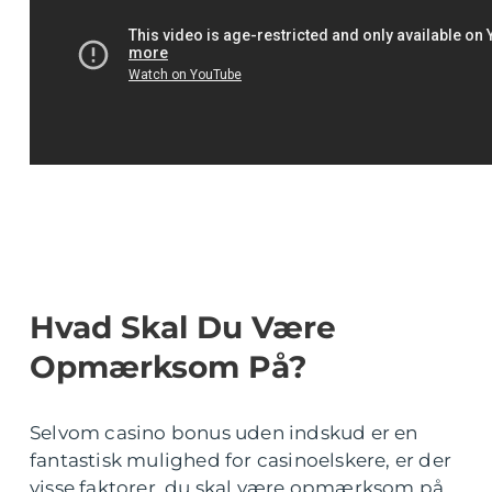
Hvad Skal Du Være
Opmærksom På?
Selvom casino bonus uden indskud er en
fantastisk mulighed for casinoelskere, er der
visse faktorer, du skal være opmærksom på.