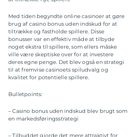
Med tiden begyndte online casinoer at gøre
brug af casino bonus uden indskud for at
tiltrække og fastholde spillere. Disse
bonusser var en effektiv måde at tilbyde
noget ekstra til spillere, som ellers måske
ville være skeptiske over for at investere
deres egne penge. Det blev også en strategi
til at fremvise casinoets spiludvalg og
kvalitet for potentielle spillere.
Bulletpoints:
– Casino bonus uden indskud blev brugt som
en markedsføringsstrategi
– Tilbuddet gjorde det mere attraktivt for