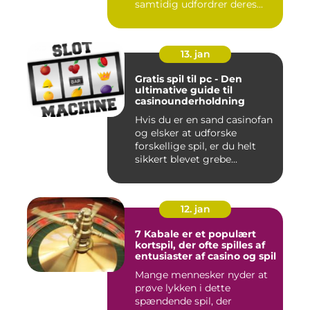
samtidig udfordrer deres...
13. jan
Gratis spil til pc - Den
ultimative guide til
casinounderholdning
Hvis du er en sand casinofan
og elsker at udforske
forskellige spil, er du helt
sikkert blevet grebe...
12. jan
7 Kabale er et populært
kortspil, der ofte spilles af
entusiaster af casino og spil
Mange mennesker nyder at
prøve lykken i dette
spændende spil, der