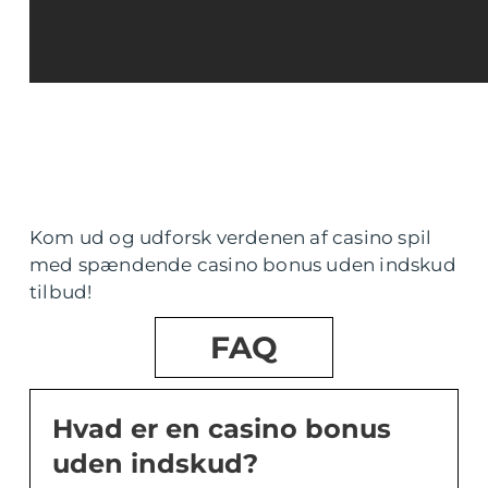
Kom ud og udforsk verdenen af casino spil
med spændende casino bonus uden indskud
tilbud!
FAQ
Hvad er en casino bonus
uden indskud?