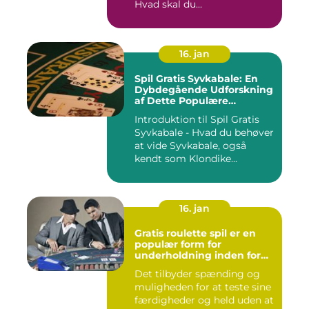
Hvad skal du...
16. jan
Spil Gratis Syvkabale: En
Dybdegående Udforskning
af Dette Populære
Casinospil
Introduktion til Spil Gratis
Syvkabale - Hvad du behøver
at vide Syvkabale, også
kendt som Klondike...
16. jan
Gratis roulette spil er en
populær form for
underholdning inden for
casino-verdenen
Det tilbyder spænding og
muligheden for at teste sine
færdigheder og held uden at