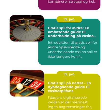
kombinerer strategi og held.
I den...
12. jan
Gratis spil for ældre: En
omfattende guide til
underholdning på casino
og spil
Introduktion til gratis spil for
ældre Spændende og
underholdende casino spil er
ikke længere kun f...
12. jan
Gratis spil på nettet - En
dybdegående guide til
casinospilfans
I dagens digitaliserede
verden er der nærmest
ingen begrænsninger for,