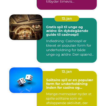
tilbyder timevis...
13. jan
Gratis spil til unge og
ældre: En dybdegående
guide til casinospil
Indledning: Casinospil er
blevet en populær form for
underholdning for både
unge og ældre. Den spænd...
13. jan
Solitaire spil er en populær
form for underholdning
inden for casino og
spilbranchen
Mange mennesker nyder at
spille solitaire som en
afslappende aktivitet, der