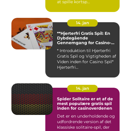
at spille kortsp...
14. jan
**Hjerterfri Gratis Spil: En
Dybdegående
Gennemgang for Casino-
og Spil Entusiaster**
* Introduktion til Hjerterfri
Gratis Spil og Vigtigheden af
Viden inden for Casino Spil*
Hjerterfri...
14. jan
Spider Solitaire er et af de
mest populære gratis spil
inden for casinoverdenen
Det er en underholdende og
udfordrende version af det
klassiske solitaire-spil, der