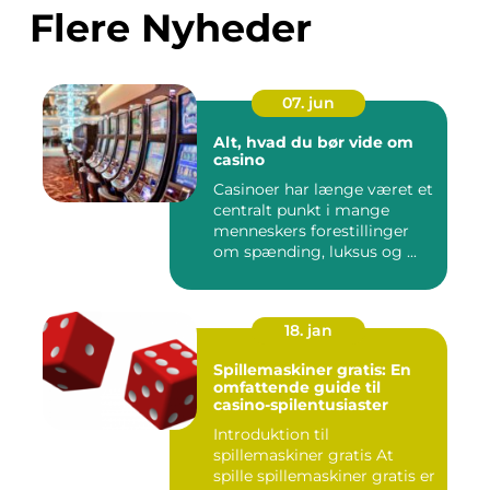
Flere Nyheder
07. jun
Alt, hvad du bør vide om
casino
Casinoer har længe været et
centralt punkt i mange
menneskers forestillinger
om spænding, luksus og ...
18. jan
Spillemaskiner gratis: En
omfattende guide til
casino-spilentusiaster
Introduktion til
spillemaskiner gratis At
spille spillemaskiner gratis er