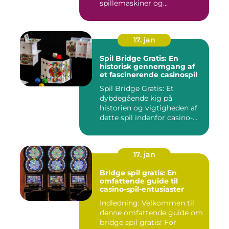
spillemaskiner og
vigtigheden ...
17. jan
Spil Bridge Gratis: En
historisk gennemgang af
et fascinerende casinospil
Spil Bridge Gratis: Et
dybdegående kig på
historien og vigtigheden af
dette spil indenfor casino-
ver...
17. jan
Bridge spil gratis: En
omfattende guide til
casino-spil-entusiaster
Indledning: Velkommen til
denne omfattende guide om
bridge spil gratis! For