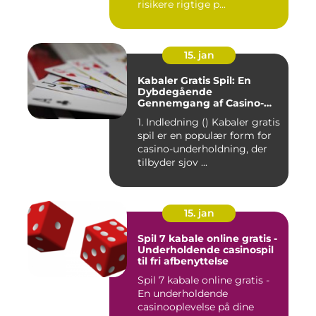
risikere rigtige p...
15. jan
Kabaler Gratis Spil: En
Dybdegående
Gennemgang af Casino-
Først Klassens
1. Indledning () Kabaler gratis
Underholdning
spil er en populær form for
casino-underholdning, der
tilbyder sjov ...
15. jan
Spil 7 kabale online gratis -
Underholdende casinospil
til fri afbenyttelse
Spil 7 kabale online gratis -
En underholdende
casinooplevelse på dine