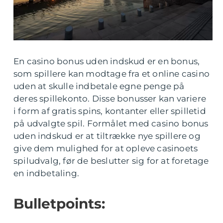
En casino bonus uden indskud er en bonus,
som spillere kan modtage fra et online casino
uden at skulle indbetale egne penge på
deres spillekonto. Disse bonusser kan variere
i form af gratis spins, kontanter eller spilletid
på udvalgte spil. Formålet med casino bonus
uden indskud er at tiltrække nye spillere og
give dem mulighed for at opleve casinoets
spiludvalg, før de beslutter sig for at foretage
en indbetaling.
Bulletpoints: