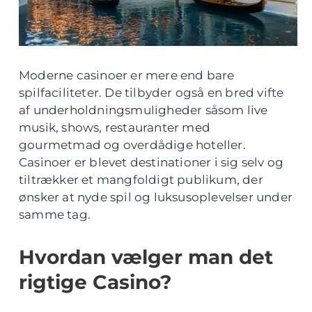
Moderne casinoer er mere end bare
spilfaciliteter. De tilbyder også en bred vifte
af underholdningsmuligheder såsom live
musik, shows, restauranter med
gourmetmad og overdådige hoteller.
Casinoer er blevet destinationer i sig selv og
tiltrækker et mangfoldigt publikum, der
ønsker at nyde spil og luksusoplevelser under
samme tag.
Hvordan vælger man det
rigtige Casino?