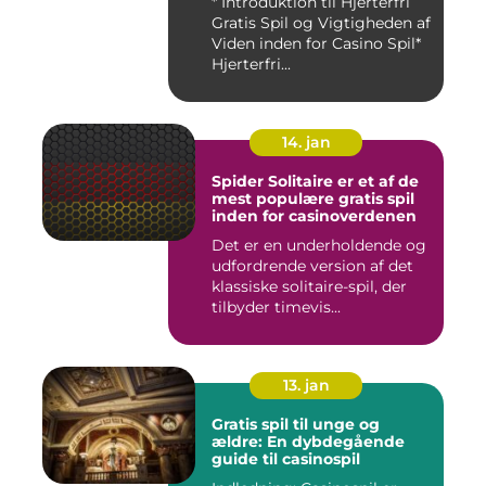
* Introduktion til Hjerterfri
Gratis Spil og Vigtigheden af
Viden inden for Casino Spil*
Hjerterfri...
14. jan
Spider Solitaire er et af de
mest populære gratis spil
inden for casinoverdenen
Det er en underholdende og
udfordrende version af det
klassiske solitaire-spil, der
tilbyder timevis...
13. jan
Gratis spil til unge og
ældre: En dybdegående
guide til casinospil