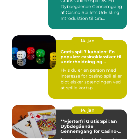
Gratis Online Spil DK: En
Dybdegående Gennemgang
af Casino Spillets Udvikling
Introduktion til Gra...
14. jan
Gratis spil 7 kabalen: En
populær casinoklassiker til
underholdning og
hjernefitness
Hvis du er en person med
interesse for casino spil eller
blot elsker spændingen ved
at spille kortsp...
14. jan
**Hjerterfri Gratis Spil: En
Dybdegående
Gennemgang for Casino-
og Spil Entusiaster**