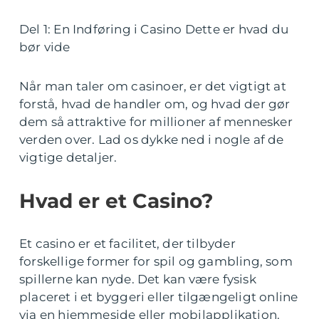
Del 1: En Indføring i Casino Dette er hvad du
bør vide
Når man taler om casinoer, er det vigtigt at
forstå, hvad de handler om, og hvad der gør
dem så attraktive for millioner af mennesker
verden over. Lad os dykke ned i nogle af de
vigtige detaljer.
Hvad er et Casino?
Et casino er et facilitet, der tilbyder
forskellige former for spil og gambling, som
spillerne kan nyde. Det kan være fysisk
placeret i et byggeri eller tilgængeligt online
via en hjemmeside eller mobilapplikation.