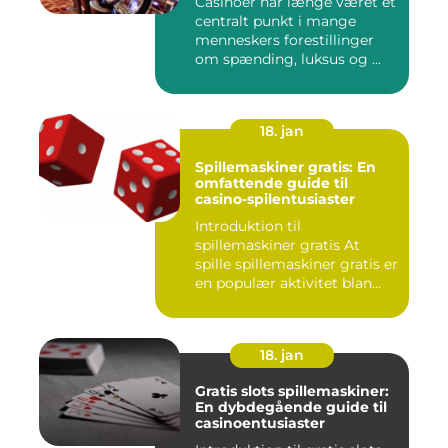
Casinoer har længe været et
centralt punkt i mange
menneskers forestillinger
om spænding, luksus og ...
18. jan
Spillemaskiner gratis: En
omfattende guide til
casino-spilentusiaster
Introduktion til
spillemaskiner gratis At
spille spillemaskiner gratis er
en populær aktivitet blan...
18. jan
Gratis slots spillemaskiner:
En dybdegående guide til
casinoentusiaster