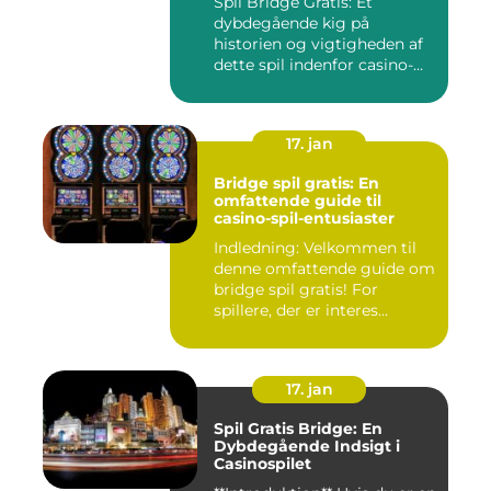
Spil Bridge Gratis: Et
dybdegående kig på
historien og vigtigheden af
dette spil indenfor casino-
ver...
17. jan
Bridge spil gratis: En
omfattende guide til
casino-spil-entusiaster
Indledning: Velkommen til
denne omfattende guide om
bridge spil gratis! For
spillere, der er interes...
17. jan
Spil Gratis Bridge: En
Dybdegående Indsigt i
Casinospilet