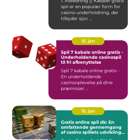
1. Indledning () Kabaler gratis
Underholdning
spil er en populær form for
casino-underholdning, der
tilbyder sjov ...
15. jan
Spil 7 kabale online gratis -
Underholdende casinospil
til fri afbenyttelse
Spil 7 kabale online gratis -
En underholdende
casinooplevelse på dine
præmisser ...
15. jan
Gratis online spil dk: En
omfattende gennemgang
af casino spillets udvikling
og vigtige oplysninger