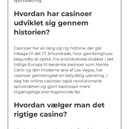
sportsbetting.
Hvordan har casinoer
udviklet sig gennem
historien?
Casinoer har en lang og rig historie, der går
tilbage til det 17. århundrede, hvor gamblinghuse
begyndte at opstå. Fra aristokratiske klubber i det
tidlige Europa til berømte kasinoer som Monte
Carlo og den moderne æra af Las Vegas, har
casinoer gennemgået en betydelig udvikling. I
dag har online casinoer også revolutioneret
spilverdenen og gjort kasinospil mere
tilgængelige end nogensinde før.
Hvordan vælger man det
rigtige casino?