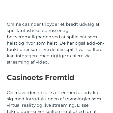
Online casinoer tilbyder et bredt udvalg af
spil, fantastiske bonusser og
bekvemmeligheden ved at spille når som
helst og hvor som helst. De har også add-on-
funktioner som live dealer-spil, hvor spillere
kan interagere med rigtige dealere via
streaming af video.
Casinoets Fremtid
Casinoverdenen fortsætter med at udvikle
sig med introduktionen af teknologier som
virtual reality og live streaming. Disse
teknologier giver spillere mulighed for at