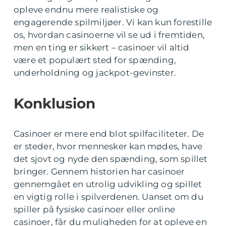
opleve endnu mere realistiske og
engagerende spilmiljøer. Vi kan kun forestille
os, hvordan casinoerne vil se ud i fremtiden,
men en ting er sikkert – casinoer vil altid
være et populært sted for spænding,
underholdning og jackpot-gevinster.
Konklusion
Casinoer er mere end blot spilfaciliteter. De
er steder, hvor mennesker kan mødes, have
det sjovt og nyde den spænding, som spillet
bringer. Gennem historien har casinoer
gennemgået en utrolig udvikling og spillet
en vigtig rolle i spilverdenen. Uanset om du
spiller på fysiske casinoer eller online
casinoer, får du muligheden for at opleve en