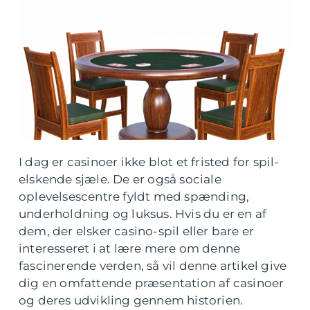
I dag er casinoer ikke blot et fristed for spil-
elskende sjæle. De er også sociale
oplevelsescentre fyldt med spænding,
underholdning og luksus. Hvis du er en af
dem, der elsker casino-spil eller bare er
interesseret i at lære mere om denne
fascinerende verden, så vil denne artikel give
dig en omfattende præsentation af casinoer
og deres udvikling gennem historien.