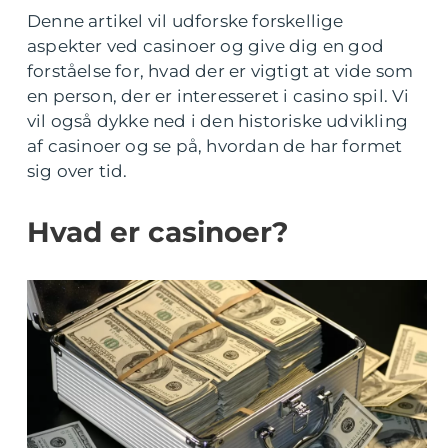
Denne artikel vil udforske forskellige
aspekter ved casinoer og give dig en god
forståelse for, hvad der er vigtigt at vide som
en person, der er interesseret i casino spil. Vi
vil også dykke ned i den historiske udvikling
af casinoer og se på, hvordan de har formet
sig over tid.
Hvad er casinoer?