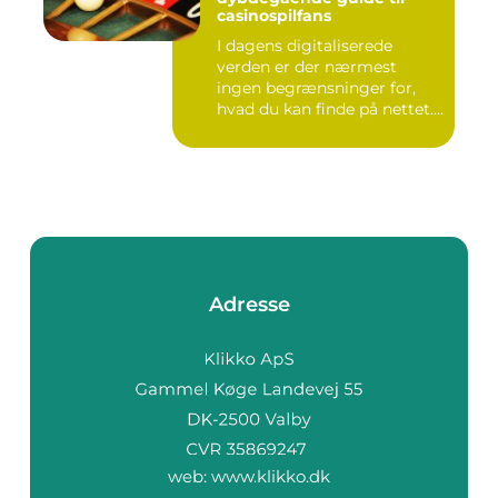
casinospilfans
I dagens digitaliserede
verden er der nærmest
ingen begrænsninger for,
hvad du kan finde på nettet.
...
Adresse
web:
www.klikko.dk