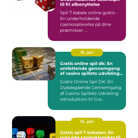
til fri afbenyttelse
Spil 7 kabale online gratis -
En underholdende
casinooplevelse på dine
præmisser ...
15. jan
Gratis online spil dk: En
omfattende gennemgang
af casino spillets udvikling
og vigtige oplysninger
Gratis Online Spil DK: En
Dybdegående Gennemgang
af Casino Spillets Udvikling
Introduktion til Gra...
14. jan
Gratis spil 7 kabalen: En
populær casinoklassiker til