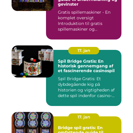
gevinster
Gratis spillemaskiner - En
komplet oversigt
Introduktion til gratis
spillemaskiner og
vigtigheden ...
17. jan
Spil Bridge Gratis: En
historisk gennemgang af
et fascinerende casinospil
Spil Bridge Gratis: Et
dybdegående kig på
historien og vigtigheden af
dette spil indenfor casino-
ver...
17. jan
Bridge spil gratis: En
omfattende guide til