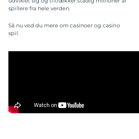
udviklet sig og tiltrækker stadig millioner af
spillere fra hele verden.
Så nu ved du mere om casinoer og casino
spil.