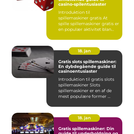
casino-spilentusiaster
Introduktion til
spillemaskiner gratis At
spille spillemaskiner gratis er
en populær aktivitet blan...
18. jan
Gratis slots spillemaskiner:
En dybdegående guide til
casinoentusiaster
Introduktion til gratis slots
spillemaskiner Slots
spillemaskiner er en af de
mest populære former ...
18. jan
Gratis spillemaskiner: Din
guide til underholdning og