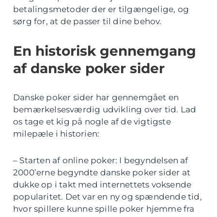
betalingsmetoder der er tilgængelige, og
sørg for, at de passer til dine behov.
En historisk gennemgang
af danske poker sider
Danske poker sider har gennemgået en
bemærkelsesværdig udvikling over tid. Lad
os tage et kig på nogle af de vigtigste
milepæle i historien:
– Starten af online poker: I begyndelsen af
2000’erne begyndte danske poker sider at
dukke op i takt med internettets voksende
popularitet. Det var en ny og spændende tid,
hvor spillere kunne spille poker hjemme fra