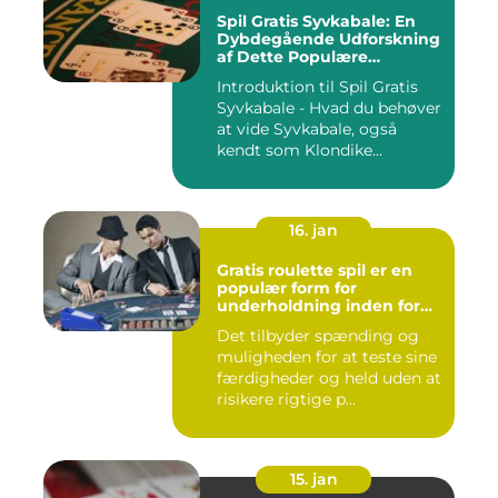
Spil Gratis Syvkabale: En
Dybdegående Udforskning
af Dette Populære
Casinospil
Introduktion til Spil Gratis
Syvkabale - Hvad du behøver
at vide Syvkabale, også
kendt som Klondike...
16. jan
Gratis roulette spil er en
populær form for
underholdning inden for
casino-verdenen
Det tilbyder spænding og
muligheden for at teste sine
færdigheder og held uden at
risikere rigtige p...
15. jan