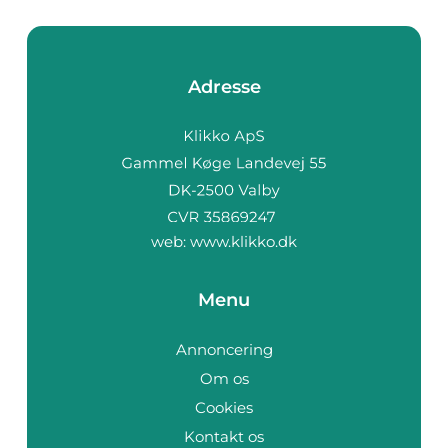
Adresse
web:
www.klikko.dk
Menu
Annoncering
Om os
Cookies
Kontakt os