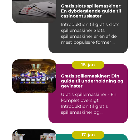
Gratis slots spillemaskiner:
En dybdegående guide til
casinoentusiaster
Introduktion til gratis slots
spillemaskiner Slots
spillemaskiner er en af de
mest populære former ...
18. jan
Gratis spillemaskiner: Din
guide til underholdning og
gevinster
Gratis spillemaskiner - En
komplet oversigt
Introduktion til gratis
spillemaskiner og
vigtigheden ...
17. jan