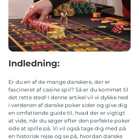
Indledning:
Er du en af de mange danskere, der er
fascineret af casino spil? Så er du kommet til
det rette sted! I denne artikel vil vi dykke ned
i verdenen af danske poker sider og give dig
en omfattende guide til, hvad der er vigtigt
at vide, når du søger efter den perfekte poker
side at spille på. Vi vil også tage dig med på
en historisk rejse og se på, hvordan danske