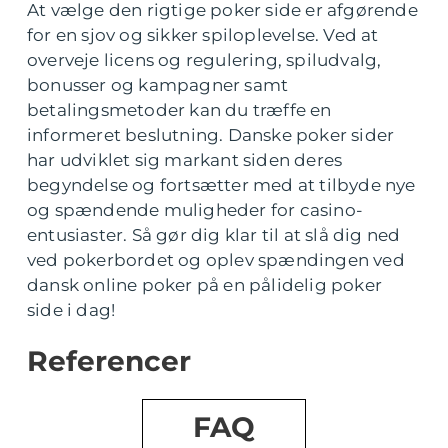
At vælge den rigtige poker side er afgørende
for en sjov og sikker spiloplevelse. Ved at
overveje licens og regulering, spiludvalg,
bonusser og kampagner samt
betalingsmetoder kan du træffe en
informeret beslutning. Danske poker sider
har udviklet sig markant siden deres
begyndelse og fortsætter med at tilbyde nye
og spændende muligheder for casino-
entusiaster. Så gør dig klar til at slå dig ned
ved pokerbordet og oplev spændingen ved
dansk online poker på en pålidelig poker
side i dag!
Referencer
FAQ