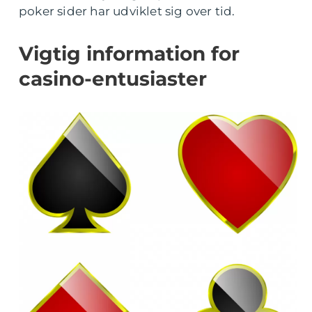
poker sider har udviklet sig over tid.
Vigtig information for
casino-entusiaster