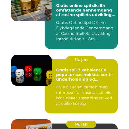
Gratis online spil dk: En
omfattende gennemgang
af casino spillets udvikling
og vigtige oplysninger
Gratis Online Spil DK: En
Dybdegående Gennemgang
af Casino Spillets Udvikling
Introduktion til Gra...
14. jan
Gratis spil 7 kabalen: En
populær casinoklassiker til
underholdning og
hjernefitness
Hvis du er en person med
interesse for casino spil eller
blot elsker spændingen ved
at spille kortsp...
14. jan