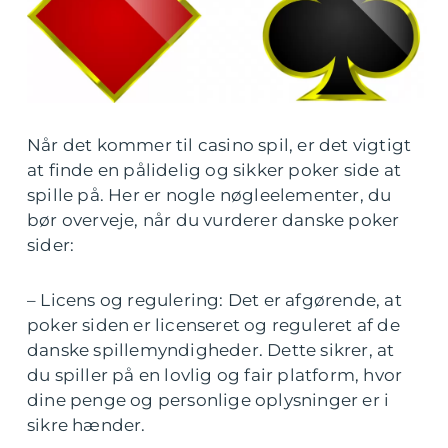
Når det kommer til casino spil, er det vigtigt
at finde en pålidelig og sikker poker side at
spille på. Her er nogle nøgleelementer, du
bør overveje, når du vurderer danske poker
sider:
– Licens og regulering: Det er afgørende, at
poker siden er licenseret og reguleret af de
danske spillemyndigheder. Dette sikrer, at
du spiller på en lovlig og fair platform, hvor
dine penge og personlige oplysninger er i
sikre hænder.