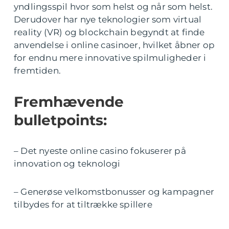
yndlingsspil hvor som helst og når som helst.
Derudover har nye teknologier som virtual
reality (VR) og blockchain begyndt at finde
anvendelse i online casinoer, hvilket åbner op
for endnu mere innovative spilmuligheder i
fremtiden.
Fremhævende
bulletpoints:
– Det nyeste online casino fokuserer på
innovation og teknologi
– Generøse velkomstbonusser og kampagner
tilbydes for at tiltrække spillere