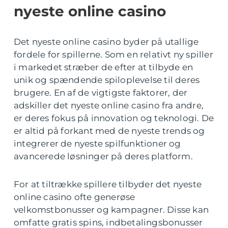
nyeste online casino
Det nyeste online casino byder på utallige
fordele for spillerne. Som en relativt ny spiller
i markedet stræber de efter at tilbyde en
unik og spændende spiloplevelse til deres
brugere. En af de vigtigste faktorer, der
adskiller det nyeste online casino fra andre,
er deres fokus på innovation og teknologi. De
er altid på forkant med de nyeste trends og
integrerer de nyeste spilfunktioner og
avancerede løsninger på deres platform.
For at tiltrække spillere tilbyder det nyeste
online casino ofte generøse
velkomstbonusser og kampagner. Disse kan
omfatte gratis spins, indbetalingsbonusser