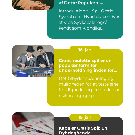
af Dette Populære
Casinospil
Introduktion til Spil Gratis
Syvkabale - Hvad du behøver
at vide Syvkabale, også
kendt som Klondike...
16. jan
Gratis roulette spil er en
populær form for
underholdning inden for
casino-verdenen
Det tilbyder spænding og
muligheden for at teste sine
færdigheder og held uden at
risikere rigtige p...
15. jan
Kabaler Gratis Spil: En
Dybdegående