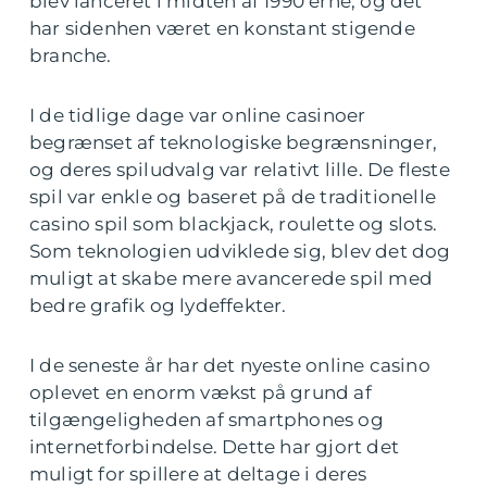
blev lanceret i midten af 1990’erne, og det
har sidenhen været en konstant stigende
branche.
I de tidlige dage var online casinoer
begrænset af teknologiske begrænsninger,
og deres spiludvalg var relativt lille. De fleste
spil var enkle og baseret på de traditionelle
casino spil som blackjack, roulette og slots.
Som teknologien udviklede sig, blev det dog
muligt at skabe mere avancerede spil med
bedre grafik og lydeffekter.
I de seneste år har det nyeste online casino
oplevet en enorm vækst på grund af
tilgængeligheden af smartphones og
internetforbindelse. Dette har gjort det
muligt for spillere at deltage i deres