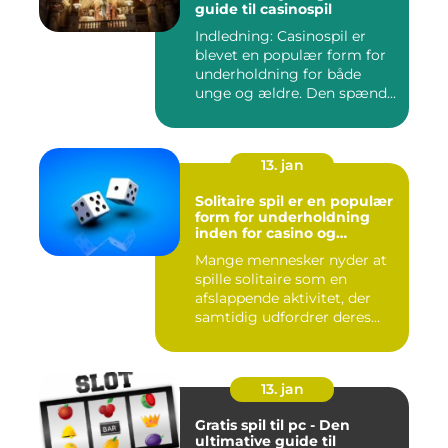
guide til casinospil
Indledning: Casinospil er
blevet en populær form for
underholdning for både
unge og ældre. Den spænd...
13. jan
Solitaire spil er en populær
form for underholdning
inden for casino og
spilbranchen
Mange mennesker nyder at
spille solitaire som en
afslappende aktivitet, der
samtidig udfordrer deres...
13. jan
Gratis spil til pc - Den
ultimative guide til