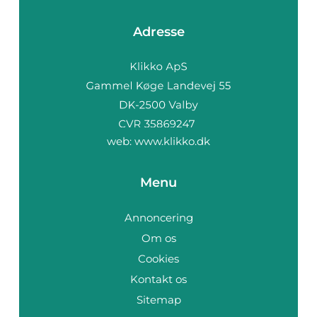
Adresse
web:
www.klikko.dk
Menu
Annoncering
Om os
Cookies
Kontakt os
Sitemap