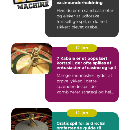
casinounderholdning
Hvis du er en sand casinofan
og elsker at udforske
forskellige spil, er du helt
sikkert blevet grebe...
12. jan
7 Kabale er et populært
kortspil, der ofte spilles af
entusiaster af casino og spil
Mange mennesker nyder at
prøve lykken i dette
spændende spil, der
kombinerer strategi og held.
I den...
12. jan
Gratis spil for ældre: En
omfattende guide til