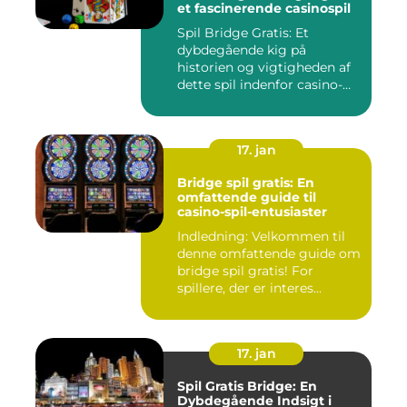
et fascinerende casinospil
Spil Bridge Gratis: Et
dybdegående kig på
historien og vigtigheden af
dette spil indenfor casino-
ver...
17. jan
Bridge spil gratis: En
omfattende guide til
casino-spil-entusiaster
Indledning: Velkommen til
denne omfattende guide om
bridge spil gratis! For
spillere, der er interes...
17. jan
Spil Gratis Bridge: En
Dybdegående Indsigt i