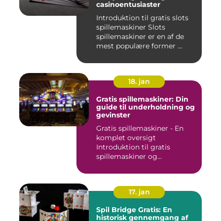
casinoentusiaster
Introduktion til gratis slots
spillemaskiner Slots
spillemaskiner er en af de
mest populære former ...
18. jan
Gratis spillemaskiner: Din
guide til underholdning og
gevinster
Gratis spillemaskiner - En
komplet oversigt
Introduktion til gratis
spillemaskiner og
vigtigheden ...
17. jan
Spil Bridge Gratis: En
historisk gennemgang af