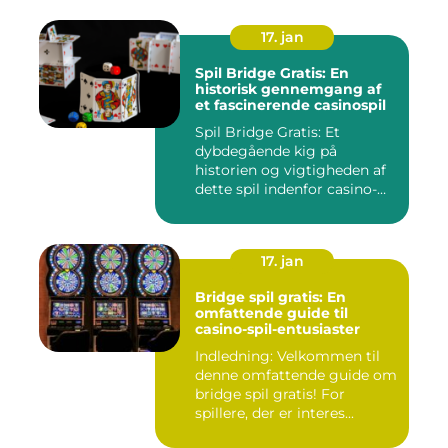
17. jan
Spil Bridge Gratis: En
historisk gennemgang af
et fascinerende casinospil
Spil Bridge Gratis: Et
dybdegående kig på
historien og vigtigheden af
dette spil indenfor casino-
ver...
17. jan
Bridge spil gratis: En
omfattende guide til
casino-spil-entusiaster
Indledning: Velkommen til
denne omfattende guide om
bridge spil gratis! For
spillere, der er interes...