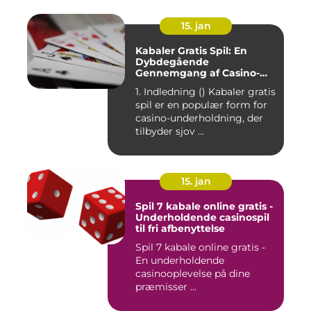
15. jan
Kabaler Gratis Spil: En
Dybdegående
Gennemgang af Casino-
Først Klassens
1. Indledning () Kabaler gratis
Underholdning
spil er en populær form for
casino-underholdning, der
tilbyder sjov ...
15. jan
Spil 7 kabale online gratis -
Underholdende casinospil
til fri afbenyttelse
Spil 7 kabale online gratis -
En underholdende
casinooplevelse på dine
præmisser ...