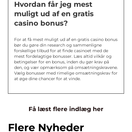
Hvordan får jeg mest
muligt ud af en gratis
casino bonus?
For at få mest muligt ud af en gratis casino bonus
bør du gøre din research og sammenligne
forskellige tilbud for at finde casinoet med de
mest fordelagtige bonusser. Læs altid vilkår og
betingelser for en bonus, inden du gør krav på
den, og vær opmærksom på omsætningskravene.
Vælg bonusser med rimelige omsætningskrav for
at øge dine chancer for at vinde.
Få læst flere indlæg her
Flere Nyheder