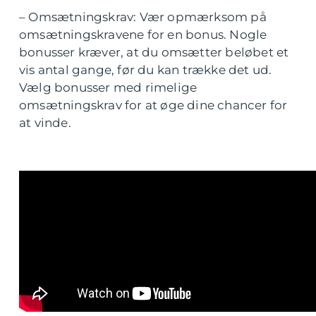
– Omsætningskrav: Vær opmærksom på
omsætningskravene for en bonus. Nogle
bonusser kræver, at du omsætter beløbet et
vis antal gange, før du kan trække det ud.
Vælg bonusser med rimelige
omsætningskrav for at øge dine chancer for
at vinde.