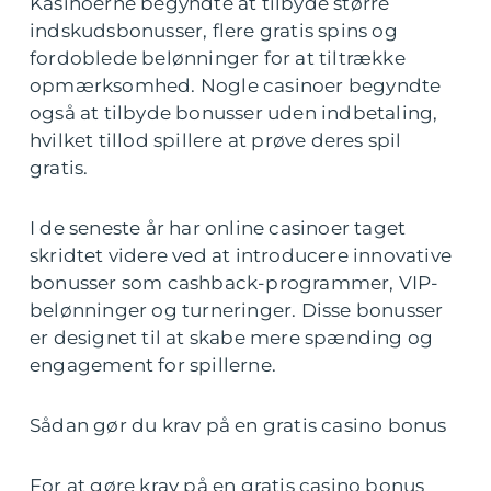
Kasinoerne begyndte at tilbyde større
indskudsbonusser, flere gratis spins og
fordoblede belønninger for at tiltrække
opmærksomhed. Nogle casinoer begyndte
også at tilbyde bonusser uden indbetaling,
hvilket tillod spillere at prøve deres spil
gratis.
I de seneste år har online casinoer taget
skridtet videre ved at introducere innovative
bonusser som cashback-programmer, VIP-
belønninger og turneringer. Disse bonusser
er designet til at skabe mere spænding og
engagement for spillerne.
Sådan gør du krav på en gratis casino bonus
For at gøre krav på en gratis casino bonus