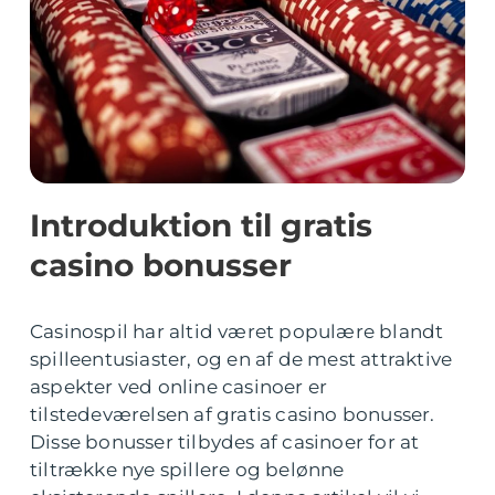
Introduktion til gratis
casino bonusser
Casinospil har altid været populære blandt
spilleentusiaster, og en af de mest attraktive
aspekter ved online casinoer er
tilstedeværelsen af gratis casino bonusser.
Disse bonusser tilbydes af casinoer for at
tiltrække nye spillere og belønne