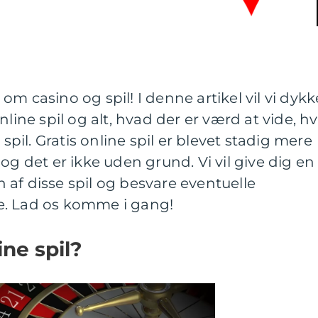
m casino og spil! I denne artikel vil vi dykk
line spil og alt, hvad der er værd at vide, hv
 spil. Gratis online spil er blevet stadig mere
og det er ikke uden grund. Vi vil give dig en
af disse spil og besvare eventuelle
e. Lad os komme i gang!
ine spil?