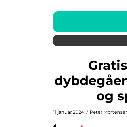
Gratis online spil: En
dybdegåend
og s
11 januar 2024
Peter Mortense