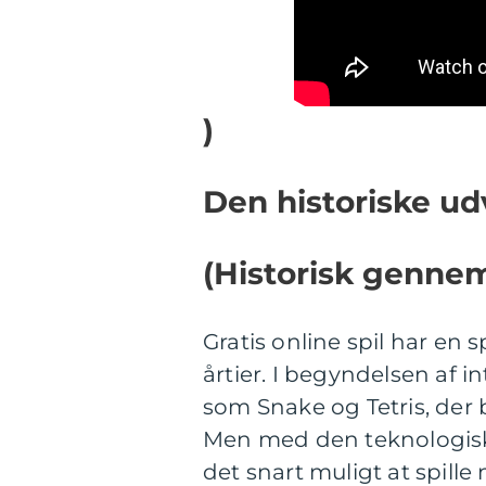
)
Den historiske udv
(Historisk genne
Gratis online spil har en 
årtier. I begyndelsen af i
som Snake og Tetris, der
Men med den teknologiske
det snart muligt at spille