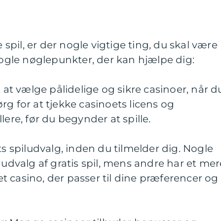
e spil, er der nogle vigtige ting, du skal være
gle nøglepunkter, der kan hjælpe dig:
t at vælge pålidelige og sikre casinoer, når d
Sørg for at tjekke casinoets licens og
lere, før du begynder at spille.
ts spiludvalg, inden du tilmelder dig. Nogle
 udvalg af gratis spil, mens andre har et mer
 casino, der passer til dine præferencer og