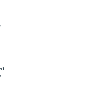
e
g
ed
n