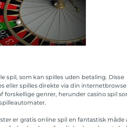
elle spil, som kan spilles uden betaling. Disse
eller spilles direkte via din internetbrowse
af forskellige genrer, herunder casino spil s
 spilleautomater.
ster er gratis online spil en fantastisk måde 