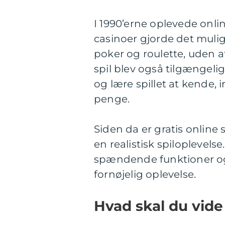
I 1990’erne oplevede onli
casinoer gjorde det muligt
poker og roulette, uden at
spil blev også tilgængelig
og lære spillet at kende,
penge.
Siden da er gratis online 
en realistisk spiloplevel
spændende funktioner og b
fornøjelig oplevelse.
Hvad skal du vide 