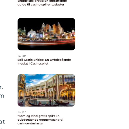
Bridge spil gratis: En omfattende
guide til casino-spil-entusiaster
17. jan
Spil Gratis Bridge: En Dybdegående
Indsigt i Casinospilet
r.
om
16. jan
"Kom og vind gratis spil": En
dybdegående gennemgang til
at
casinoentusiaster