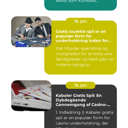
kendt som Klondike...
16. jan
Gratis roulette spil er en
populær form for
underholdning inden for
casino-verdenen
Det tilbyder spænding og
muligheden for at teste sine
færdigheder og held uden at
risikere rigtige p...
15. jan
Kabaler Gratis Spil: En
Dybdegående
Gennemgang af Casino-
Først Klassens
1. Indledning () Kabaler gratis
Underholdning
spil er en populær form for
casino-underholdning, der