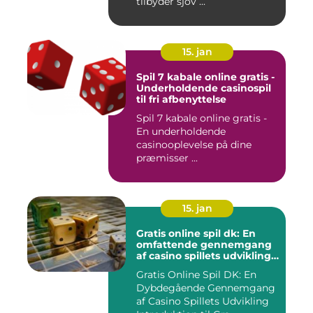
tilbyder sjov ...
15. jan
Spil 7 kabale online gratis -
Underholdende casinospil
til fri afbenyttelse
Spil 7 kabale online gratis -
En underholdende
casinooplevelse på dine
præmisser ...
15. jan
Gratis online spil dk: En
omfattende gennemgang
af casino spillets udvikling
og vigtige oplysninger
Gratis Online Spil DK: En
Dybdegående Gennemgang
af Casino Spillets Udvikling