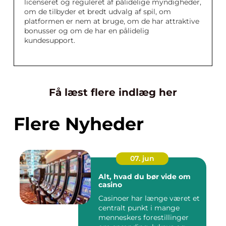
licenseret og reguleret af pålidelige myndigheder,
om de tilbyder et bredt udvalg af spil, om
platformen er nem at bruge, om de har attraktive
bonusser og om de har en pålidelig
kundesupport.
Få læst flere indlæg her
Flere Nyheder
07. jun
Alt, hvad du bør vide om
casino
Casinoer har længe været et
centralt punkt i mange
menneskers forestillinger