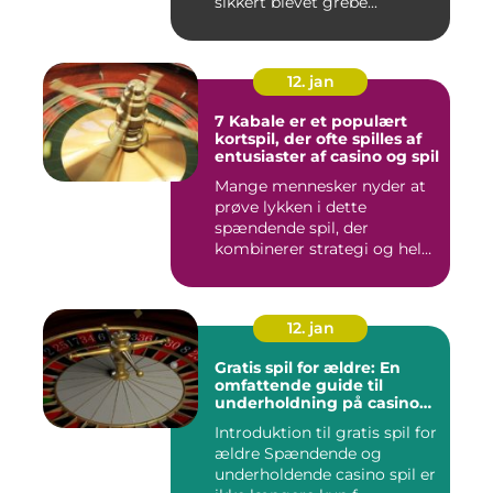
sikkert blevet grebe...
12. jan
7 Kabale er et populært
kortspil, der ofte spilles af
entusiaster af casino og spil
Mange mennesker nyder at
prøve lykken i dette
spændende spil, der
kombinerer strategi og held.
I den...
12. jan
Gratis spil for ældre: En
omfattende guide til
underholdning på casino
og spil
Introduktion til gratis spil for
ældre Spændende og
underholdende casino spil er