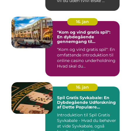
vil du uden tvivl elske ...
16. jan
"Kom og vind gratis spil":
En dybdegående
gennemgang til
casinoentusiaster
"Kom og vind gratis spil": En
omfattende introduktion til
online casino underholdning
Hvad skal du...
16. jan
Spil Gratis Syvkabale: En
Dybdegående Udforskning
af Dette Populære
Casinospil
Introduktion til Spil Gratis
Syvkabale - Hvad du behøver
at vide Syvkabale, også