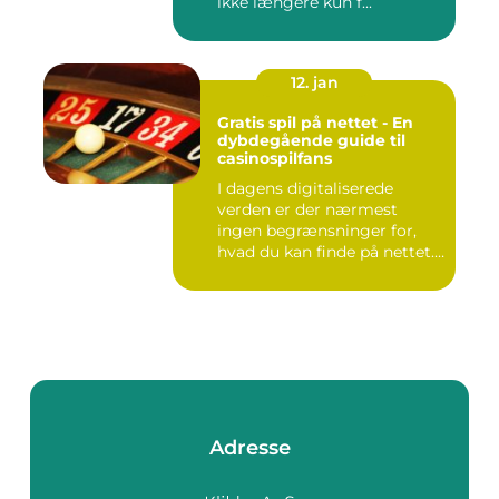
ikke længere kun f...
12. jan
Gratis spil på nettet - En
dybdegående guide til
casinospilfans
I dagens digitaliserede
verden er der nærmest
ingen begrænsninger for,
hvad du kan finde på nettet.
...
Adresse