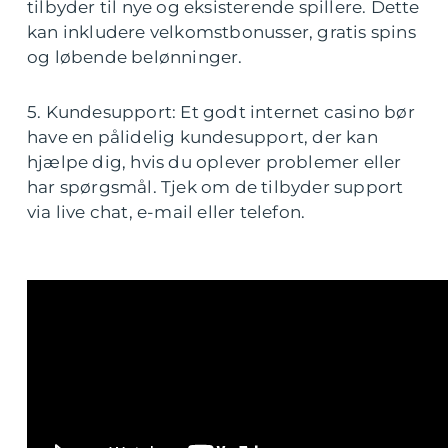
tilbyder til nye og eksisterende spillere. Dette
kan inkludere velkomstbonusser, gratis spins
og løbende belønninger.
5. Kundesupport: Et godt internet casino bør
have en pålidelig kundesupport, der kan
hjælpe dig, hvis du oplever problemer eller
har spørgsmål. Tjek om de tilbyder support
via live chat, e-mail eller telefon.