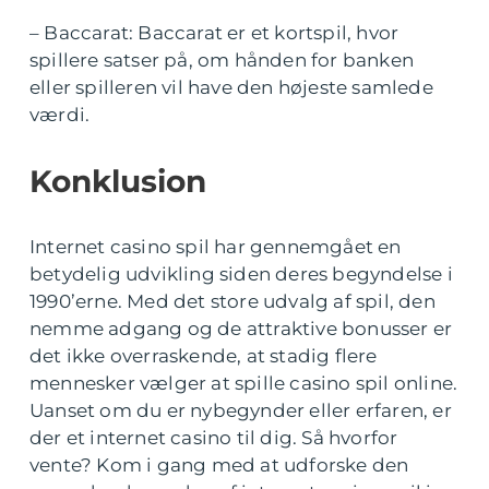
– Baccarat: Baccarat er et kortspil, hvor
spillere satser på, om hånden for banken
eller spilleren vil have den højeste samlede
værdi.
Konklusion
Internet casino spil har gennemgået en
betydelig udvikling siden deres begyndelse i
1990’erne. Med det store udvalg af spil, den
nemme adgang og de attraktive bonusser er
det ikke overraskende, at stadig flere
mennesker vælger at spille casino spil online.
Uanset om du er nybegynder eller erfaren, er
der et internet casino til dig. Så hvorfor
vente? Kom i gang med at udforske den