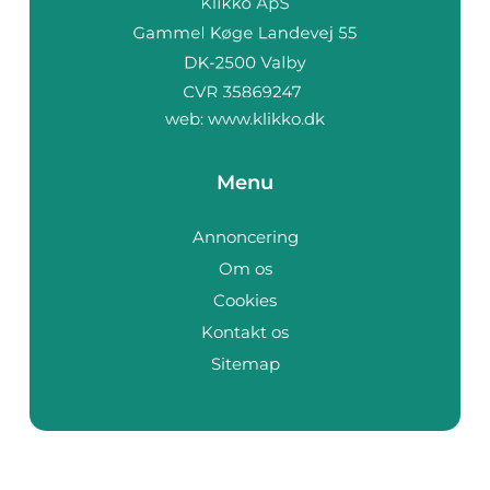
web:
www.klikko.dk
Menu
Annoncering
Om os
Cookies
Kontakt os
Sitemap