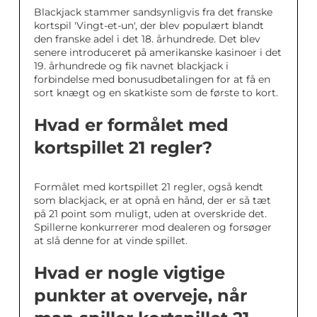
Blackjack stammer sandsynligvis fra det franske
kortspil 'Vingt-et-un', der blev populært blandt
den franske adel i det 18. århundrede. Det blev
senere introduceret på amerikanske kasinoer i det
19. århundrede og fik navnet blackjack i
forbindelse med bonusudbetalingen for at få en
sort knægt og en skatkiste som de første to kort.
Hvad er formålet med
kortspillet 21 regler?
Formålet med kortspillet 21 regler, også kendt
som blackjack, er at opnå en hånd, der er så tæt
på 21 point som muligt, uden at overskride det.
Spillerne konkurrerer mod dealeren og forsøger
at slå denne for at vinde spillet.
Hvad er nogle vigtige
punkter at overveje, når