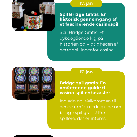
17. jan
Spil Bridge Gratis: En
historisk gennemgang af
et fascinerende casinospil
Spil Bridge Gratis: Et
dybdegående kig på
historien og vigtigheden af
dette spil indenfor casino-
ver...
17. jan
Bridge spil gratis: En
omfattende guide til
casino-spil-entusiaster
Indledning: Velkommen til
denne omfattende guide om
bridge spil gratis! For
spillere, der er interes...