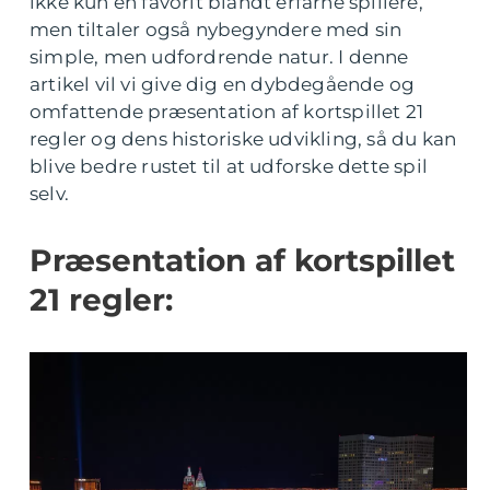
ikke kun en favorit blandt erfarne spillere,
men tiltaler også nybegyndere med sin
simple, men udfordrende natur. I denne
artikel vil vi give dig en dybdegående og
omfattende præsentation af kortspillet 21
regler og dens historiske udvikling, så du kan
blive bedre rustet til at udforske dette spil
selv.
Præsentation af kortspillet
21 regler: