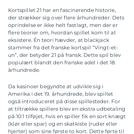
Kortspillet 21 har en fascinerende historie,
der strækker sig over flere århundreder. Dets
oprindelse er ikke helt fastlagt, men der er
flere teorier om, hvordan spillet kom til at
eksistere. Én teori hævder, at blackjack
stammer fra det franske kortspil “Vingt-et-
un”, der betyder 21 på fransk. Dette spil blev
populært blandt den franske adel i det 18.
århundrede.
Da kasinoer begyndte at udvikle sig i
Amerika i det 19. århundrede, blev spillet
også introduceret på disse spillesteder. For
at tiltrække spillere blev en ekstra udbetaling
på 10:1 tilføjet, hvis en spiller fik en sort knægt
(klør eller spar) og en skatkiste (ruder eller
hjerter) som sine første to kort. Dette førte til