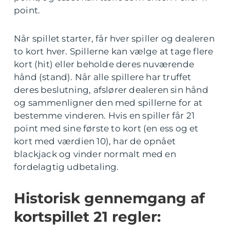
point.
Når spillet starter, får hver spiller og dealeren
to kort hver. Spillerne kan vælge at tage flere
kort (hit) eller beholde deres nuværende
hånd (stand). Når alle spillere har truffet
deres beslutning, afslører dealeren sin hånd
og sammenligner den med spillerne for at
bestemme vinderen. Hvis en spiller får 21
point med sine første to kort (en ess og et
kort med værdien 10), har de opnået
blackjack og vinder normalt med en
fordelagtig udbetaling.
Historisk gennemgang af
kortspillet 21 regler: