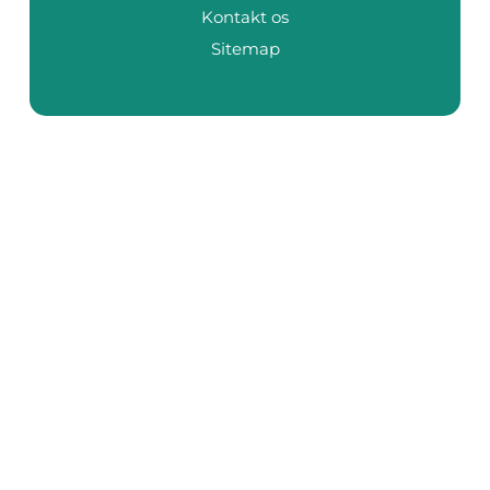
Kontakt os
Sitemap