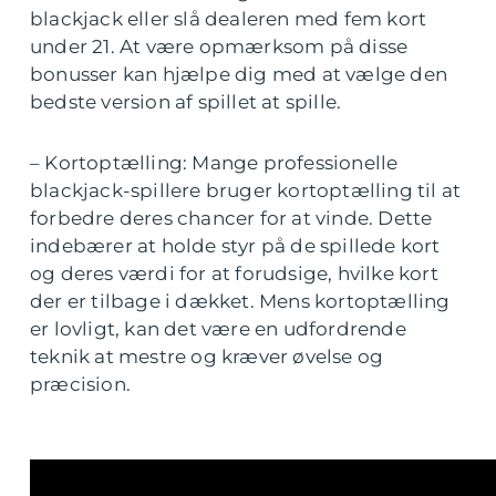
blackjack eller slå dealeren med fem kort
under 21. At være opmærksom på disse
bonusser kan hjælpe dig med at vælge den
bedste version af spillet at spille.
– Kortoptælling: Mange professionelle
blackjack-spillere bruger kortoptælling til at
forbedre deres chancer for at vinde. Dette
indebærer at holde styr på de spillede kort
og deres værdi for at forudsige, hvilke kort
der er tilbage i dækket. Mens kortoptælling
er lovligt, kan det være en udfordrende
teknik at mestre og kræver øvelse og
præcision.