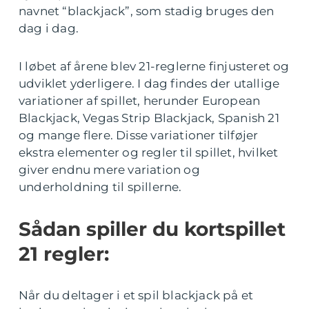
navnet “blackjack”, som stadig bruges den
dag i dag.
I løbet af årene blev 21-reglerne finjusteret og
udviklet yderligere. I dag findes der utallige
variationer af spillet, herunder European
Blackjack, Vegas Strip Blackjack, Spanish 21
og mange flere. Disse variationer tilføjer
ekstra elementer og regler til spillet, hvilket
giver endnu mere variation og
underholdning til spillerne.
Sådan spiller du kortspillet
21 regler:
Når du deltager i et spil blackjack på et