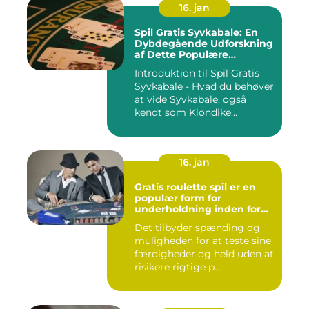
16. jan
Spil Gratis Syvkabale: En
Dybdegående Udforskning
af Dette Populære
Casinospil
Introduktion til Spil Gratis
Syvkabale - Hvad du behøver
at vide Syvkabale, også
kendt som Klondike...
16. jan
Gratis roulette spil er en
populær form for
underholdning inden for
casino-verdenen
Det tilbyder spænding og
muligheden for at teste sine
færdigheder og held uden at
risikere rigtige p...